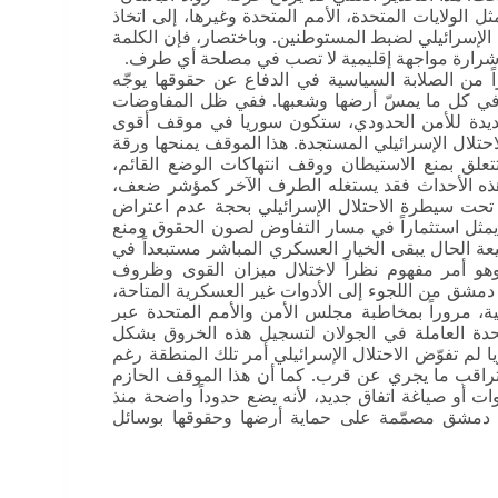
 الولايات المتحدة، الأمم المتحدة وغيرها، إلى اتخاذ
الإسرائيلي لضبط المستوطنين. وباختصار، فإن الكلمة
 شرارة مواجهة إقليمية لا تصب في مصلحة أي طرف.
 من الصلابة السياسية في الدفاع عن حقوقها يوجّه
ون في كل ما يمسّ أرضها وشعبها. ففي ظل المفاوضات
ت جديدة للأمن الحدودي، ستكون سوريا في موقف أقوى
تلال الإسرائيلي المستجدة. هذا الموقف يمنحها ورقة
علق بمنع الاستيطان ووقف انتهاكات الوضع القائم،
هذه الأحداث فقد يستغله الطرف الآخر كمؤشر ضعف،
 تحت سيطرة الاحتلال الإسرائيلي بحجة عدم اعتراض
يمثل استثماراً في مسار التفاوض لصون الحقوق ومنع
غييرات الأحادية التي حدثت بعد عام 2024. بطبيعة الحال يبقى الخيار العسكري المباشر مستبعداً في
وهو أمر مفهوم نظراً لاختلال ميزان القوى وظروف
ع دمشق من اللجوء إلى الأدوات غير العسكرية المتاحة،
ية، مروراً بمخاطبة مجلس الأمن والأمم المتحدة عبر
لمتحدة العاملة في الجولان لتسجيل هذه الخروق بشكل
لم تفوّض الاحتلال الإسرائيلي أمر تلك المنطقة رغم
 وتراقب ما يجري عن قرب. كما أن هذا الموقف الحازم
 أو صياغة اتفاق جديد، لأنه يضع حدوداً واضحة منذ
أن دمشق مصمّمة على حماية أرضها وحقوقها بوسائل