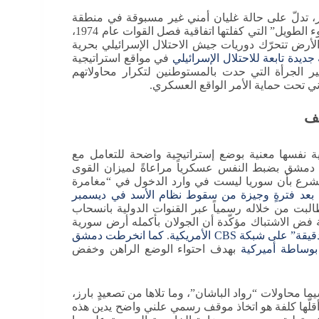
، إذا أُخذت أيضاً في سياق فترة ما بعد 8 ديسمبر، تدلّ على حالة غليان أمني غير مسبوقة في منطقة
ظلت لعقود من أكثر الجبهات هدوءاً. فقد انتهت فعلياً حقبة “الهدوء الطويل” التي كفلتها اتفاقية فصل القوات عام 1974،
 الأرض تتحرّك دوريات جيش الاحتلال الإسرائيلي بحرية
يدة تابعة للاحتلال الإسرائيلي
في مواقع استراتيجية
ير الجرأة التي حدت بالمستوطنين لتكرار محاولاتهم
ي تحت حماية الأمر الواقع العسكري.
قف
لية نفسها معنية بوضع إستراتيجية واضحة للتعامل مع
ت دمشق بضبط النفس عسكرياً مراعاةً لميزان القوى
الشرع بأن سوريا ليست في وارد الدخول في “مغامرة
ه بعد فترةٍ وجيزة من سقوط نظام الأسد في ديسمبر
 طالبت من خلاله رسمياً عبر القنوات الدولية بانسحاب
ية فض الاشتباك مؤكّدة أن الجولان بأكمله أرض سورية
.
كما انخرطت دمشق
بوساطة أميركية
بهدف احتواء الوضع الراهن وخفض
ا محاولات “رواد الباشان”، وما تلاها من تصعيدٍ بارز،
قلّها كلفة هو اتخاذ موقف رسمي علني واضح يدين هذه