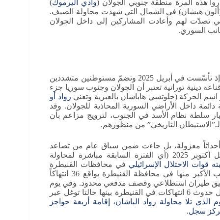
وا هذه المرة منطقة جنوبي الجولان (
وادي اليرموك
)
 (ألون هبشان) في الشمال التي شهدت محاولة الصيف.
لي تصدّت لهم وأعادت المشاركين إلى داخل الجولان
انب السوري.
تُعد هذه الحركة واحدة من أحدث حركات الاستيطان الإسرائيلي، إذ تأسّست في أبريل 2025 وتضمّ مستوطنين متشددين
اعة دينية توراتية تعتبر أن الجولان وجنوب سوريا جزء
 اسم الحركة (حلوتسي هاباشان بالعبرية وتعني
رواد أو
دائمة داخل الأراضي السورية المحاذية للجولان. وقد
هيار سلطة نظام الأسد في الجنوب، لترويج مزاعم بأن
 لـ”الاستيطان التاريخي” من منظورهم.
 أحداثاً معزولة، بل جاءت ضمن سياق عام من تصاعد
انتهاكات الاحتلال الإسرائيلي في الجنوب السوري. فخلال أوائل أكتوبر 2025 (أي الفترة السابقة مباشرة لمحاولة
في محافظات القنيطرة
ودرعا والسويداء خلال أسبوع واحد (8–14 أكتوبر). وكان النصيب الأكبر منها في محافظة القنيطرة بواقع 36 انتهاكاً
حالة توغّل) إضافة إلى تحليق طيران استطلاعي وقصف مدفعي محدود. وفي يوم
15 أكتوبر وحده (يوم محاولة الاقتحام الأخيرة)، سجّل مركز سجل حدوث 6 انتهاكات في القنيطرة بينها حالتا توغل عبر
توبر، اليوم الذي تلا محاولة رواد الباشان، إقامة أربعة حواجز
مركز سجل.