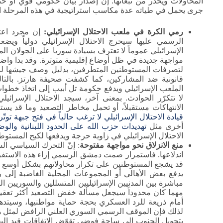
المحاولات ويُحذّر من تبعاتها. إن إصدار بيان حكومي قوي أو 
جرى يحمل في طياته عدة مكاسب استراتيجية في هذه المرحلة ا
رمي الكرة في ملعب الاحتلال الإسرائيلي:
إن مجرد اعتر
الرسمي عليها سيحرج الاحتلال الإسرائيلي دولياً وي
الإسرائيلي عموماً لا تعترف بسيادة سوريا على الجولان المح
مواجهة جديدة في ظل أوضاع إقليمية متوترة. وقد بدا واضحا
لتصرفات المستوطنين المتطرفين، بدليل وصف جيشها لم
قانونية ضد المشاركين، كما كشفت صحيفة هارتز. بال
الملعب الإسرائيلي ويدفع حكومة تل أبيب إلى اتخاذ خطوات
لا تتكرّر الحوادث. بمعنى آخر، سيجد الاحتلال الإسرائي
الانتهاكات مستقبلاً، أو تحمل مخاطر التصعيد وما قد ي
قيادة الاحتلال الإسرائيلي لا ترغب حالياً في فتح جبهة توت
أخرى مثل
تهديدات حزب الله على الحدود اللبنانية
والوض
الاحتلال الإسرائيلي في زاوية حرجة ويدفعها لكبح المستوطنين
منع الانزلاق نحو مواجهة مفتوحة
: إنّ التحرك السياسي ال
اندلاعها. فاستمرار صمت دمشق الرسمي إزاء هذه الاستفزا
قد يشجع المستوطنين على تكرار محاولاتهم بشكل أوسع ورب
يدفع بعض الأهالي أو المجموعات المحلية الغاضبة إلى رد
مباشرة بين المدنيين الإسرائيليين المتسللين والسوريين
مهما كان محدوداً سيجعل مسألة خفض التصعيد أكثر تعقيداً
أمام ذريعة للرد العسكري بحجة حماية مواطنيها، وسيتد
لذلك فإن الموقف الرسمي السوري العلني الرافض لمثل هذ
بتحويل الجنوب إلى ساحة فوضى تقوّض الاتفاقات قيد البحث