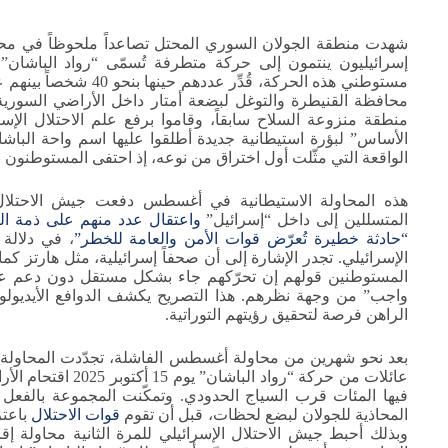
شهدت منطقة الجولان السوري المحتل تصاعداً ملحوظاً في محاو
إسرائيليون ينتمون إلى حركة متطرفة تُسمّى “رواد الباشان
مستوطني هذه الحركة، قُد
محافظة القنيطرة والتوغل لبضعة أمتار داخل الأراضي السوري
منطقة منزوعة السلاح سابقاً، وقاموا برفع علم الاحتلال الإس
الأساس” لبؤرة استيطانية جديدة أطلقوا عليها اسم واحة الباشان
الواقعة التي مثّلت أول اختراق من نوعه، إذ احتفى المستوطنون ب
هذه المحاولة الاستيطانية في أغسطس دفعت جيش الاحتلال 
المتسللين إلى داخل “إسرائيل”
واعتقال عدد منهم على ذمة الت
“حادثة خطيرة تُعرّض قوات الأمن والعامة للخطر”
، في دلال
الإسرائيلي. تجدر الإشارة إلى أن صحفاً إسرائيلية، مثل هارتز كم
المستوطنين قولهم إن تحرّكهم جاء بشكل مستقل دون دعم عس
واجب” من وجهة نظرهم. هذا التصريح يكشف الدوافع الأيديولوجي
الراهن فرصة لتحقيق رؤيتهم التوراتية.
عائلات من حركة “روا
فيها المئات قرب السياج الحدودي. وتمكّنت المجموعة بالفعل
المحاذية للجولان لبضع لحظات، قبل أن تقوم
قوات الاحتلال
باعتر
وبذلك أحبط جيش الاحتلال الإسرائيلي للمرة الثانية محاولة إق