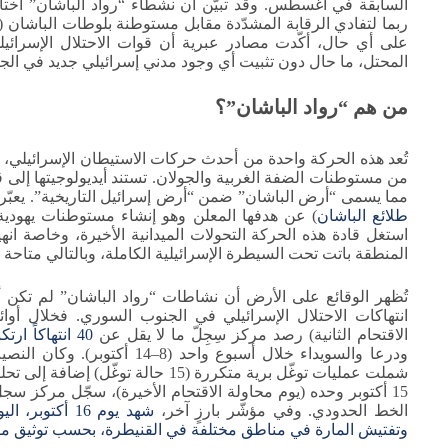
السابقة في أغسطس. وقد تبيّن أن نشطاء “رواد الباشان” اختار
ربما لتفادي الرقابة المشدّدة مقابل مستوطنة بلوطات الباشان
على أي حال، أكّدت مصادر عبرية أن قوات الاحتلال الإسرائي
المحتل، ما حال دون تثبيت أي وجود مدني إسرائيلي جديد في الج
من هم “رواد الباشان”؟
من مستوطنات الضفة الغربية والجولان. تستند أيديولوجيتها إلى قن
مما يسمى “أرض الباشان” ضمن “أرض إسرائيل التاريخية”. يعبّر
طلائع الباشان
) عن هدفها المعلن وهو إنشاء مستوطنات يهودية 
استغل قادة هذه الحركة التحولات الميدانية الأخيرة، وخاصة ان
المنطقة باتت تحت السيطرة الإسرائيلية الكاملة، وبالتالي متاحة
تُظهر الوقائع على الأرض أن نشاطات “رواد الباشان” لم تكن
الاقتحام الثانية) رصد مركز سِجِلّ ما لا يقل عن
40 انتهاكاً ارتكبته قوات الاحتلال الإسرائيلي
شملت عمليات توغّل برية متكررة (15 
الخط الحدودي. وفي مؤشّر بارزٍ آخر،
شهد يوم 16 أك
وتفتيش المارة في مناطق مختلفة في القنيطرة، بحسب توثيق 