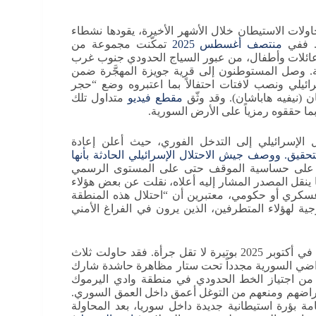
لات الاستيطان خلال الأشهر الأخيرة، يقودها نشطاء
”. ففي
منتصف أغسطس 2025
تمكّنت مجموعة من
ِّر عددهم حينها بنحو 40 شخصاً بينهم عائلات وأطفال، من عبور السياج الحدودي جنوب غرب
ة. وصل المستوطنون إلى قرية جويزة المهجَّرة ضمن
رائيلي ونصب لافتات احتفالاً بما اعتبروه وضع “حجر
 (نيفيه هاباشان). وقد وثّق
مقطع فيديو
متداول تلك
ما حققوه رمزياً على الأرض السورية.
الإسرائيلي إلى التدخل الفوري، حيث أعلن إعادة
حقيق. ووصف جيش الاحتلال الإسرائيلي الحادثة بأنها
ة على حساسية الموقف حتى على المستوى الرسمي
ا ينقل المصدر المشار إليه أعلاه، نقلت عن بعض هؤلاء
كري أو حكومي، معتبرين أن “احتلال هذه المنطقة
ة لهؤلاء المتطرفين، الذين يرون في الفراغ الأمني
بعد نحو شهرين من محاولة أغسطس الفاشلة، تجدّدت المحاولة في أكتوبر 2025 بوتيرة لا تقل جرأة. فقد حاولت ثلاث
د الباشان” يوم 15 أكتوبر 2025 اقتحام الأراضي السورية مجدداً تحت ستار مظاهرة حاشدة شارك
 من اجتياز الخط الحدودي في منطقة وادي اليرموك
اضهم ومنعهم من التوغل أعمق داخل العمق السوري.
امة بؤرة استيطانية جديدة داخل سوريا، بعد المحاولة