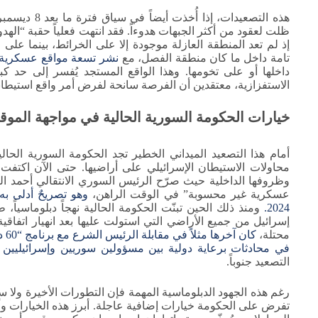
هذه التصعيدات
إذ لم تعد المنطقة العازلة موجودة إلا على الخرائط، بينما على
تامة داخل ما كان منطقة الفصل، مع
نشر تسعة مواقع عسكرية جد
داخلها أو على تخومها. وهذا الواقع المستجد يُفسر إلى حد كب
الاستفزازية، معتقدين أن الفرصة سانحة لفرض أمر واقع استيطان
خيارات الحكومة السورية الحالية في مواجهة المو
أمام هذا التصعيد الميداني الخطير تجد الحكومة السورية الحا
محاولات الاستيطان الإسرائيلي على أراضيها. حتى الآن اكتف
وظروفها الداخلية حيث صرّح الرئيس السوري الانتقالي أحمد 
عسكرية غير محسوبة” في الوقت الراهن،
وهو تصريحٌ أدلى ب
2024.
ومنذ ذلك الحين تبنّت الحكومة الحالية نهجاً دبلوماسياً،
إسرائيل من جميع الأراضي التي استولت عليها بعد انهيار اتفاق
محتلة،
كان آخرها مثلاً في مقابلة الرئيس الشرع مع برنامج “60 دقيقة” على شبكة CBS الأمريكية
في محادثات برعاية دولية بين مسؤولين سوريين وإسرائيليين 
التصعيد جنوباً.
رغم هذه الجهود الدبلوماسية المهمة فإن التطورات الأخيرة ولا سيم
تفرض على الحكومة خيارات إضافية عاجلة. أبرز هذه الخيارات وأ