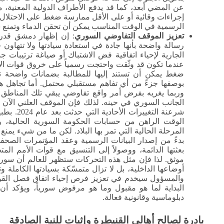
عن المضي أبعد، كما قد يدفع الأطراف الدولية المعنية، مثل
إجراءات وقائية أو على الأقل ممارسة ضغط على الاحتلال 
الرسمية في الوقت المناسب يمكن أن تحقن الدماء وتمنع
تعزيز الموقف التفاوضي السوري
: إن إظهار دمشق قدراً
رسالة واضحة بأنها جادة في استعادة سيادتها ولا تتها
الجارية لإحياء اتفاقية فض الاشتباك أو صياغة ترتيبا
عندما تكون قد وثّقت واحتجت رسمياً على خروق قوات الاح
ضغط يمكن أن تستند إليها للمطالبة بضمانات واضحة تت
بوصفها جزءً من أي تفاهم مستقبلي محتمل. أما تجاهل 
وربما يغريه بفرض أمر واقع تفاوضي يبقي تلك المناطق
الجانب السوري في حينه. لذلك فإن الموقف العلني الآن 
شرعنة الت
الوقت الراهن من حسابات الحكومة السورية الحالية، 
المرحلة الحالية التي تمر بها البلاد. لكن ما من شيء يمن
بدءً من إصدار البيانات الرسمية وعقد المؤتمرات الصحف
بعثتها الدائمة، ووصولاً إلى التنسيق مع قوات الأمم ا
موثق. لذا فإن مثل هذه التحركات ستظهر للعالم أن سوريا 
أوضاعها الداخلية، بل لا تزال متمسّكة بسيادتها الكاملة
والمسؤول سيخدم في تعزيز فرص إحياء اتفاق فصل القوات
البداية لما هو مقبول وما هو مرفوض سورياً، ويؤكد 
دبلوماسية وقانونية فعالة.
بادرة لصالح أهالي القنيطرة وإثبات للنية الصادقة