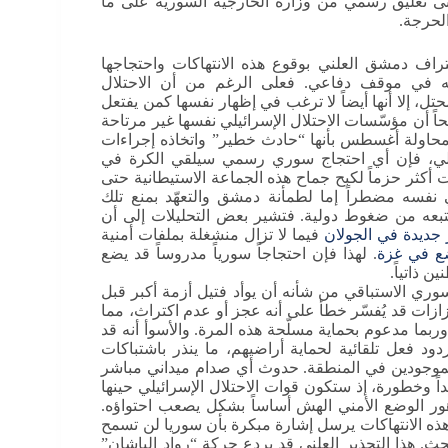
حتى تعليق رسمي من وزارة الخارجية السورية على ما
لحرجة.
اف دمشق العلني بوقوع هذه الانتهاكات واحتجاجها
ضعه في موقف دفاعي. فعلى الرغم من أن الاحتلال
تل، إلا أنها أيضاً لا ترغب في إظهار نفسها كمن يفتعل
ً أن مؤسّسات الاحتلال الإسرائيلي نفسها غير مرتاحة
حاولة أغسطس بأنها “حادث خطير” واتخاذه إجراءات
تالي، فإن أي احتجاج سوري رسمي سيلقي الكرة في
 أكثر حزماً لكبح جماح هذه الجماعة الاستيطانية حتى
لي نفسه مضطراً إما لطمأنة دمشق والتعهّد بمنع تلك
ستتبعه من ضغوط دولية. فتشير بعض التحليلات إلى أن
ّر جديدة في الجولان
فيما لا تزال منشغلة بملفات أمنية
ع في غزة
. لهذا فإن احتجاجاً سورياً مدروساً قد يضع
 ذاتياً.
سوري الاستباقي من شأنه أن يوأد فتيل أزمة أكبر قبل
زات قد يُفسّر خطأ على أنه عجز أو عدم اكتراث، مما
ما مدعوم بحماية مسلّحة هذه المرة. والأسوأ أنه قد
ود فعل تلقائية لحماية أراضيهم، ما ينذر باشتباكات
 الموجودين في المنطقة. حدوث أي صدام ميداني مباشر
 وخطورة، إذ ستكون قوات الاحتلال الإسرائيلي حينها
هور الوضع الأمني الهش أساساً بشكل يصعب احتواؤه.
ه الانتهاكات يرسل إشارة مبكرة بأن سوريا لن تسمح
. هذا التحذير العلني قد يردع حركة “رواد الباشان”