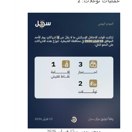
عمليات توغّلات:
2
موجز يومي – 15 فبراير 2026