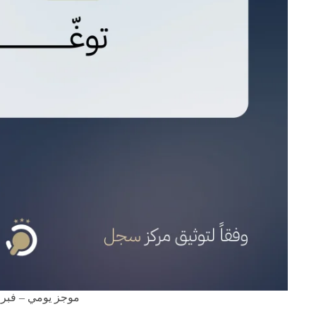
موجز يومي – فبراير 6