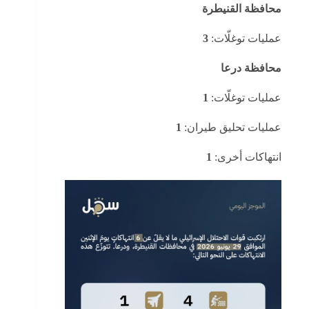
محافظة القنيطرة
عمليات توغلّات:
3
محافظة درعا
عمليات توغلّات:
1
عمليات تحليق طيران:
1
انتهاكات أخرى:
1