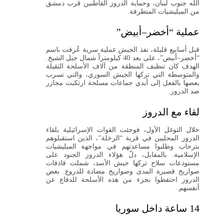
الله جنوب لبنان، وحماية الدروز القاطنين قرب دمشق
من الميليشيات المتطرفة.
عملية “أخضر–أبيض”
قبل أسابيع قليلة، نفذ الجيش عملية سرية عُرفت باسم
“أخضر–أبيض”، على بعد 40 كيلومتراً شمال جبل الشيخ.
الهدف كان تنظيف المنطقة من آلاف الأسلحة الثقيلة
والمتوسطة التي تركها الجيش السوري، والتي تسرب
بعضها بالفعل إلى أيدي جماعات مسلحة ارتكبت مجازر
ضد الدروز.
لقاء مع الدروز
خلال التوغل الأول، فوجئت القوات الإسرائيلية بلقاء
الدروز المحليين في قرية “الرخلة”، الذين استقبلوهم
بترحاب وطلبوا مساعدتهم في مواجهة الميليشيات
الإسلامية. بالمقابل، دلّ هؤلاء الدروز الجنود على
مستودعات سلاح تركها جيش الأسد، شملت قاذفات
صواريخ قصيرة المدى وصواريخ مضادة للدروع. بعض
الدروز احتفظوا بجزء من هذه الأسلحة للدفاع عن
أنفسهم.
14 ساعة داخل سوريا