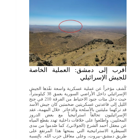
أقرب إلى دمشق: العملية الخاصة
للجيش الإسرائيلي
كُشف مؤخراً عن عملية عسكرية واسعة نفّذها الجيش
الإسرائيلي داخل الأراضي السورية بعمق 38 كيلومتراً،
حيث دخل مئات جنود الاحتياط من الفرقة 210 في جنح
الليل إلى قاعدتين عسكريتين ضخمتين كان جيش الأسد
قد تركهما مليئتين بالأسلحة والذخائر. خلال المهمة، عقد
الإسرائيليون تحالفاً استراتيجياً مع بعض الدروز
المحليين، واطلعوا على خلافات داخلية تهدد بقطع المياه
عن معقل أحمد الشرع (الجولاني)، كما صُدموا من مدى
السيطرة الاستراتيجية التي يمنحها هذا المرتفع على
طريق دمشق–بيروت، وعلى معاقل حزب الله. بالنسبة