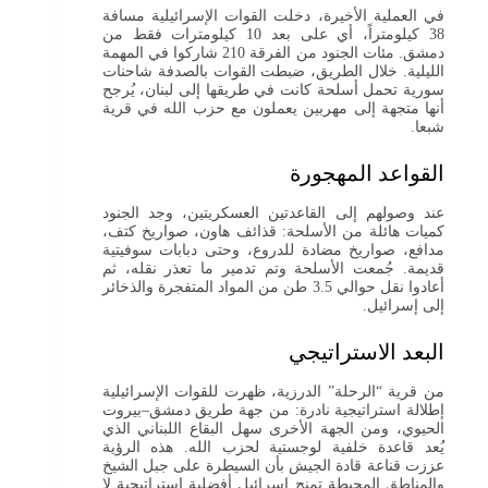
في العملية الأخيرة، دخلت القوات الإسرائيلية مسافة
38 كيلومتراً، أي على بعد 10 كيلومترات فقط من
دمشق. مئات الجنود من الفرقة 210 شاركوا في المهمة
الليلية. خلال الطريق، ضبطت القوات بالصدفة شاحنات
سورية تحمل أسلحة كانت في طريقها إلى لبنان، يُرجح
أنها متجهة إلى مهربين يعملون مع حزب الله في قرية
شبعا.
القواعد المهجورة
عند وصولهم إلى القاعدتين العسكريتين، وجد الجنود
كميات هائلة من الأسلحة: قذائف هاون، صواريخ كتف،
مدافع، صواريخ مضادة للدروع، وحتى دبابات سوفيتية
قديمة. جُمعت الأسلحة وتم تدمير ما تعذر نقله، ثم
أعادوا نقل حوالي 3.5 طن من المواد المتفجرة والذخائر
إلى إسرائيل.
البعد الاستراتيجي
من قرية “الرحلة” الدرزية، ظهرت للقوات الإسرائيلية
إطلالة استراتيجية نادرة: من جهة طريق دمشق–بيروت
الحيوي، ومن الجهة الأخرى سهل البقاع اللبناني الذي
يُعد قاعدة خلفية لوجستية لحزب الله. هذه الرؤية
عززت قناعة قادة الجيش بأن السيطرة على جبل الشيخ
والمناطق المحيطة تمنح إسرائيل أفضلية استراتيجية لا