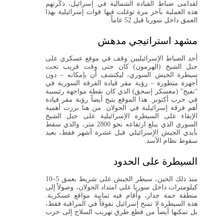
لقدامى ضباط القيادة الشمالية في إسرائيل، ذكّرتهم
هذه العملية بآخر مرة توغلت فيها قوات إسرائيلية بهذا
العمق داخل سوريا قبل 52 عاماً.
مشهد استراتيجي مدهش
أحد الضباط الإسرائيليين وقف في موقع عسكري على
جبل الشيخ (الهرمون) كان حتى وقت قريب تحت
سيطرة الجيش السوري، ليكتشف أن بإمكانه – دون
أجهزة متطورة – رؤية مقر قيادة الفرقة السورية في
“نفيح” (معسكر إسحق) الذي كان نقطة مواجهة رئيسية
في حرب أكتوبر. هذا الموقع يتيح أيضاً رؤية مقر قيادة
أهم فرقة إسرائيلية في الجولان. من هنا برزت أهمية
الإبقاء على السيطرة الإسرائيلية على جبل الشيخ
السوري الذي يبلغ ارتفاعه نحو 2800 متر، والذي سقط
بأيدي الجيش الإسرائيلي قبل عشرة أشهر فقط، بعيد
سقوط نظام الأسد.
السيطرة على الحدود
منذ ذلك الحين، سيطر الجيش على شريط بعمق 5–10
كيلومترات داخل سوريا على امتداد الجولان، وصولاً إلى
منطقة حمة جدار، وأقام فيه ثمانية مواقع عسكرية.
هذه السيطرة لا تمنح إسرائيل تفوقاً في المراقبة فقط،
بل تمكنها أيضاً من قطع طرق تهريب السلاح إلى حزب