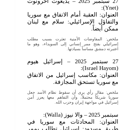
27 سبتمبر 2025 – يديعوت أحرونوت
(Ynet):
العنوان: العقبة أمام الاتفاق مع سوريا
والتفاؤل الإسرائيلي: سلام مع لبنان
ممكن أيضاً.
ملخص: المفاوضات الأمنية تعثرت بسبب مطلب
إسرائيلي بفتح ممر إنساني إلى السويداء، وهو ما
اعتبرته دمشق مساساً بسيادتها.
27 سبتمبر 2025 – إسرائيل هيوم
(Israel Hayom):
العنوان: مكاسب إسرائيل من الاتفاق
مع سوريا تستحق المجازفة.
ملخص: مقال رأي يرى أن سقوط نظام الأسد جعل
سوريا شريكاً محتملاً، وأن التفاهم معها يعزز أمن
إسرائيل في مواجهة إيران وحزب الله.
سبتمبر 2025 – والا نيوز (Walla):
العنوان: المحادثات مع سوريا في
طريق مسدود: إسرائيل تطالب بممر