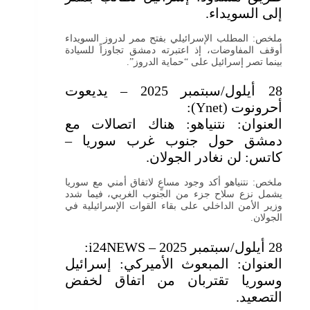
إلى السويداء.
ملخص: المطلب الإسرائيلي بفتح ممر لدروز السويداء
أوقف المفاوضات، إذ اعتبرته دمشق تجاوزاً للسيادة
بينما تصر إسرائيل على “حماية الدروز”.
28 أيلول/سبتمبر 2025 – يديعوت
أحرونوت (Ynet):
العنوان: نتنياهو: هناك اتصالات مع
دمشق حول جنوب غرب سوريا –
كاتس: لن نغادر الجولان.
ملخص: نتنياهو أكد وجود مساعٍ لاتفاق أمني مع سوريا
يشمل نزع سلاح جزء من الجنوب الغربي، فيما شدد
وزير الأمن الداخلي على بقاء القوات الإسرائيلية في
الجولان.
28 أيلول/سبتمبر 2025 – i24NEWS:
العنوان: المبعوث الأميركي: إسرائيل
وسوريا تقتربان من اتفاق لخفض
التصعيد.