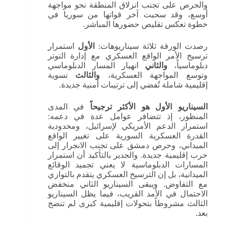
والحرص على تجنب انزلاق المنطقة نحو مواجهة
أوسع، وقد سحبت آخر قواتها من سوريا في
خطوة تعكس تقليص حضورها المباشر.
رصدت الورقة ثلاثة سيناريوهات:
الأول
استمرار
ترسيخ الأمر الواقع العسكري مع إدارة التوتر
دبلوماسياً،
والثاني
انهيار المسار الدبلوماسي
وتوسع المواجهة العسكرية،
والثالث
تسوية
إقليمية شاملة تُفضي إلى ترتيبات أمنية جديدة.
السيناريو الأول هو الأكثر ترجيحاً
في المدى
المنظور، إذ تتضافر عوامل عدة في دعمه:
استمرار الدعم الأمريكي لإسرائيل، ومحدودية
القدرة العسكرية السورية على تغيير الواقع
الميداني، وحرص دمشق على تجنب الانجرار إلى
حرب إقليمية جديدة. والجدير بالتأكيد أن استمرار
المسارات الدبلوماسية لا يعني تجميد الوقائع
الميدانية، بل إن الترسيخ العسكري يتقدم بالتوازي
مع التفاوض. ويبقى السيناريو الثاني منخفض
الاحتمال في الأمد القريب، فيما يظل السيناريو
الثالث مشروطاً بتحولات إقليمية كبرى لم تنضج
بعد.