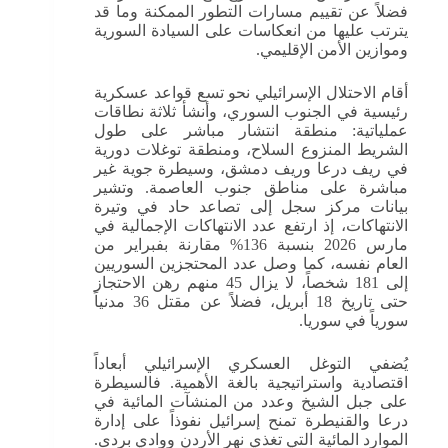
فضلاً عن تقييم مسارات التطور الممكنة وما قد
يترتب عليها من انعكاسات على السيادة السورية
وموازين الأمن الإقليمي.
أقام الاحتلال الإسرائيلي نحو تسع قواعد عسكرية
رئيسية في الجنوب السوري، وأنشأ ثلاثة نطاقات
عملياتية: منطقة انتشار مباشر على طول
الشريط المنزوع السلاح، ومنطقة توغلات دورية
في ريف درعا وريف دمشق، وسيطرة جوية غير
مباشرة على مناطق جنوب العاصمة. وتشير
بيانات مركز سجل إلى تصاعد حاد في وتيرة
الانتهاكات، إذ ارتفع عدد الانتهاكات الإجمالية في
مارس 2026 بنسبة 136% مقارنة بفبراير من
العام نفسه، كما وصل عدد المحتجزين السوريين
إلى 181 شخصاً، لا يزال 45 منهم رهن الاحتجاز
حتى تاريخ 18 أبريل، فضلاً عن مقتل 36 مدنياً
سورياً في سوريا.
يُضفي التوغل العسكري الإسرائيلي أبعاداً
اقتصادية واستراتيجية بالغة الأهمية. فالسيطرة
على جبل الشيخ وعدد من المنشآت المائية في
درعا والقنيطرة تمنح إسرائيل نفوذاً على إدارة
الموارد المائية التي تغذي نهر الأردن ووادي بردى.