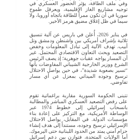
وفي ملف الطاقة، يؤثر الحضور العسكري في
توجيه مشاريع الغاز الإقليمية، ويعرقل طموح
سوريا في أن تكون ممراً للطاقة باتجاه أوروبا، ولا
سيما في ظل إغلاق مضيق هرمز الأخير.
في يناير 2026، أُعلن في باريس عن آلية تنسيق
ثلاثية بإشراف أمريكي بين واشنطن ودمشق وتل
أبيب. تهدف الآلية إلى تبادل المعلومات وخفض
التصعيد وبحث التعاون الاقتصادي المحتمل. غير
أن المسار يواجه عقبات جوهرية؛ إذ يصف الرئيس
الشرع ووزير الخارجية الشيباني المفاوضات بأنها
“تسير بصعوبة شديدة”، في حين يواصل الاحتلال
ترسيخ وجوده الميداني بمعزل عن أي مسار
تفاوضي.
تتبنى الحكومة السورية مقاربة براغماتية تقوم
على رفض التصعيد العسكري المباشر والمطالبة
بانسحاب إسرائيلي إلى خطوط 1974 عبر
الوساطة الأمريكية، مع التركيز على إعادة بناء
مؤسسات الدولة. في المقابل، يواصل الاحتلال
الإسرائيلي ترسيخ وجوده، مستنداً إلى هدف إنشاء
حزام أمني يمتد من الحدود اللبنانية حتى اليرموك.
أما الولايات المتحدة، فتوازن بين دعم إسرائيل