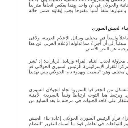
ية والجولان في آن واحد. وهذا يعكس اتجاهاً متزايداً
عتبارها ملفاً أمنياً مفتوحاً يجب إبقاؤه ضمن حالة
بناء الجيش السوري
 أثار تفاعلاً واسعاً في مختلف وسائل الإعلام العربية، ولاقى
ئياً إلى أن أجزاءً مما تداوله الإعلام العربي عن هذا
ترجمة عن النص الأصلي.
ولة لجذب انتباه القراء وزيادة الزيارات؛ إذ نُشر
زاً للقرار الإسرائيلي): الرئيس السوري الجولاني قد
ئي مختلف وهو: “بصمت وبهدوء تام: الجولاني يبني تهديداً
 تتشكل من الجغرافيا السورية تجاه الجولان السوري
تبط هذا التوجه ارتباطاً وثيقاً بالسردية الأمنية
ستنفار على كافة الجبهات في مرحلة ما بعد السابع من
ء قرار الرئيس السوري الجولاني إعادة بناء الجيش
وز التوقعات في تعاظم قوة ما أسماه التقرير “النظام