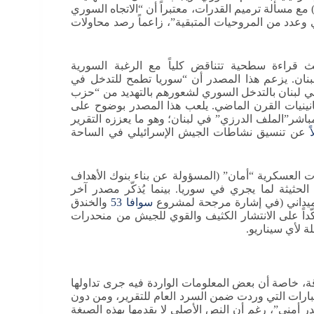
 مسألة ترميم القدرات، معتبراً أن “الاتجاه السوري
عدد من المروحيات المتبقية”، زاعماً رصد محاولات
 قراءة سطحية تتناقض كلياً مع الرغبة السورية
بنان. يزعم هذا المصدر أن “سوريا تطمح للتدخل في
في لبنان بالتدخل السوري لشعورهم بالتهديد من “حزب
انينيات القرن الماضي. يلعب هذا المصدر بوضوح على
مباشر”الملف الدرزي” في لبنان؛ وهو ما يعززه التقرير
ً
عن تنسيق نشاطات الجيش الإسرائيلي في الساحة
ت العسكرية “أمان” (المسؤولة عن بناء بنوك الأهداف
لحثيثة لما يجري في سوريا. بينما يُذكّر مصدر آخر
ئق ميداني (في إشارة مرجحة لمشروع
سوافا 53
والخندق
داً على الانتشار الكثيف والقوي للجيش من منحدرات
 لأي سيناريو.
قة، خاصة أن بعض المعلومات الواردة فيه جرى تداولها
بارات التي وردت ضمن السرد العام للتقرير، ومن دون
ر أمني”، رغم أن النص الأصلي لا يقدمها بهذه الصيغة