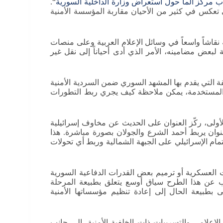
اب مركز ألما حول استعراض وزارة الداخلية السورية
“.
ي تعكس في كثير من الأحيان مقاربة المؤسسة الأمنية
 نقاشاً واسعاً في وسائل الإعلام العربية وعلى منصات
لبعض مضامينه، الأمر الذي أدى أحياناً إلى نقل غير
قة التي يقدم بها المشهد السوري ضمن السردية الأمنية
ين المستخدمة، يمكن ملاحظة كيف يجري ربط التطورات
لى، ركّز العنوان على الحديث عن مخاوف إسرائيلية
نوان يربط أحمد الشرع والجولان بصورة مباشرة. هذا
لاهتمام الإسرائيلي على الجبهة الشمالية وربط أي تحولات
 العسكرية أو ترميم بعض القدرات الدفاعية السورية
ب عن هذا الطرح سياق أوسع يتعلق بطبيعة المرحلة
 بطبيعة الحال إلى إعادة تنظيم مؤسساتها الأمنية
الإعلامي والتسريبات ذات الخلفية الأمنية، إلى جانب