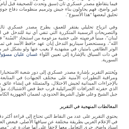
فيما يتقاطع مصدر عسكري ثان (سبق وتحدث للصحيفة قبل أيام) مع
غير واضح، فهم يحاولون بناء جيش وترميم منظومات دفاع جوي و
تحليق لبعضها “هذا الأسبوع”.
وفي انزياح تحليلي يفتقر للعمق، يطرح مصدر عسكري ثالث
والتصريحات الرسمية المتكررة التي تنفي أي نية للتدخل في ل
لبنان”، مبنياً فرضيته على خشية مزعومة من استنجاد “السُنة” 
الله”، ومستحضراً سيناريو التدخل إبان عهد حافظ الأسد في ثم
الوتر الطائفي بامتياز، في مشهدية لا يغيب عنها ولو بشكل غير 
في ذات السياق بالإشارة إلى تعيين اللواء
غسان عليان
مسؤولا
السورية.
ويُختتم التقرير بإشارة مصدر عسكري إلى دور شعبة الاستخبارا
ومراقبة التطورات الأمنية على مختلف الجبهات) في المتابعة ا
بالإجراءات الميدانية لجيش الاحتلال، والمتمثلة في إنشاء عا
الذي حفرته الجرافات الإسرائيلية قرب خط فض الاشتباك)، مؤكّ
جبل الشيخ وعلى طول الشريط الحدودي، لضمان الجهوزية الكاملة
المغالطات المنهجية في التقرير
يحتوي التقرير على عدد من النقاط التي تحتاج إلى قراءة أكثر د
في الإعلام العربي بطريقة مختلفة عن سياقها الأصلي. فبعض الع
إسناد واضح، جرى التعامل معها لاحقاً على أنها صادرة عن “مصد