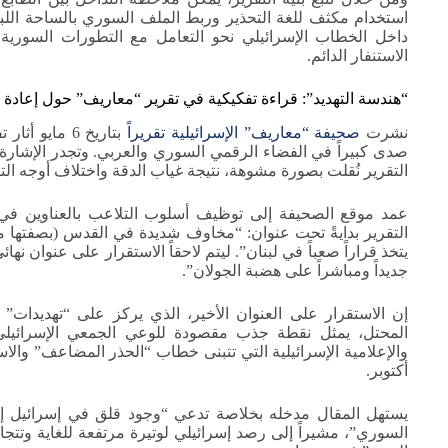
استخدام مكثف للغة التحذير وربط الملف السوري بالساحة اللبنان
داخل الخطاب الإسرائيلي نحو التعامل مع التطورات السورية با
الاستنفار الدائم.
“هندسة التهديد”: قراءة تفكيكية في تقرير “معاريف” حول إعادة 
نشرت
صحيفة “معاريف” الإسرائيلية تقريراً
بتاريخ 6 مايو
صدى كبيراً في الفضاء الرقمي السوري والعربي. وتجدر الإشارة مبد
التقرير نُقلت بصورة مشوهة، نتيجة غياب الدقة واختلاف أوجه ال
عمد موقع الصحيفة إلى توظيف أسلوب التلاعب بالعناوين في محا
التقرير بدايةً تحت عنوان: “مخاوف شديدة في القدس (بصفتها مرك
يتخذ قراراً صعباً في لبنان”. ليتم لاحقاً الاستقرار على عنوان نها
جديداً ومباشراً على هضبة الجولان”.
إن الاستقرار على العنوان الأخير، الذي يركز على “تهديدات”
المحتل، يمثل نقطة جذب مقصودة للوعي الجمعي الإسرائيلي. وير
والإعلامية الإسرائيلية التي تتبنى خطاب “الحذر المضاعف” والا
أكتوبر.
يستهل المقال مدخله بخلاصة تدعي “وجود قلق في إسرائيل إزا
السوري”، مشيراً إلى رصد إسرائيلي لوتيرة مرتفعة للغاية وتتجا