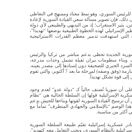
 للرئيس السوري، وهو نمط معتاد وممنهج في التعاطي
ى ذلك، فإن تصوير مسألة سعي القيادة السورية لإعادة
 يثير الاستغراب؛ إذ من البديهي والطبيعي لأي دولة
 الإسرائيلي لهذه الخطوة الطبيعية بوصفها “تهديداً”،
يفة التي استهدفت تدمير معظم القدرات الاستراتيجية
ورية الجديدة تحظى بدعم مباشر من تركيا والرئيس
، وبناء منظومات نيران ثقيلة تشمل وحدات مدرعة،
رد الخبري للصحيفة دون إسنادها إلى مصدر بعينه.
وبالتوازي مع ذلك، ذكّر التقرير بالسياسة الدفاعية الإسرائيلية الصارمة (وفق وصفه) لمرحلة ما بعد 7 أكتوبر، والتي تقوم
إلى قوة تشكل تهديداً.
لى أن سوريا تُصنف حالياً كـ “دولة عدو” لعدم وجود
كرية الإسرائيلية قولها إن السلطة الحالية هي “نظام
أن ترسيخ القيادة السورية لقوتها وبناءها للجيش بدعم
 هذا الوصم “بالإسلامي والجهادي المتطرف” تماماً مع
 أكثر من مناسبة.
ر عسكرية إسرائيلية تقيّم طبيعة السلطة السورية
ة إسرائيلية بالنظام السوري، ويجب التعامل معه كتهديد”.