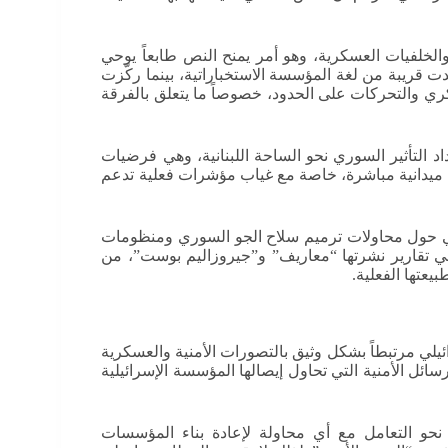
الخلفيات العسكرية، وهو أمر يمنح النص طابعاً يوحي
 قريبة من لغة المؤسسة الاستخباراتية، بينما ركّزت
كري والتحركات على الحدود، خصوصاً ما يتعلق بالفرقة
اد التأثير السوري نحو الساحة اللبنانية، وهي فرضيات
ت ميدانية مباشرة، خاصة مع غياب مؤشرات فعلية تدعم
يلي حول محاولات ترميم سلاح الجو السوري ومنظومات
ي تقارير نشرتها “معاريف” و”جيروزاليم بوست”، من
عتها الفعلية.
ئيلي مرتبطاً بشكل وثيق بالتصورات الأمنية والعسكرية
ائل الأمنية التي تحاول إيصالها المؤسسة الإسرائيلية
حو التعامل مع أي محاولة لإعادة بناء المؤسسات