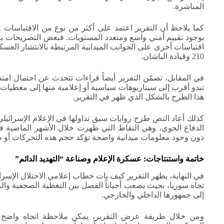
المباشرة.
كما يلاحظ أن التقرير اعتمد على أكثر من نوع من الاقتباسات و
بوجود تقييم أمني واسع ومتعدد المستويات. فبعض التصريحات بدت
اقتباسات أخرى على الجوانب الميدانية المرتبطة بالانتشار العس
210 وقيادة الباشان.
في المقابل، تضمّن التقرير أيضاً قراءات تتحدث عن احتمال امتد
تبدو أقرب إلى سيناريوهات سياسية أو إعلامية منها إلى معطيا
هذا الطرح بالشكل الذي ظهر في التقرير.
كذلك أعاد النص طرح روايات سبق تداولها في الإعلام الإسرائ
الدفاع الجوي، وهي النقاط التي ظهرت خلال الأشهر الماضية ف
دون وجود معلومات ميدانية واضحة تؤكد حجم هذه التحركات أو طبي
خاتمة واستنتاجات: عسكرة الإعلام وصناعة “التهديد الدائم”
في النهاية، يظهر التقرير كيف بات خطاب إعلامي الاحتلال الإسرا
تجاه سوريا، بحيث يصعب أحياناً الفصل بين التغطية الصحفية والرس
إلى جمهورها الداخلي والخارجي.
ومن خلال طريقة عرض التقرير، يمكن ملاحظة اتجاه واضح ن