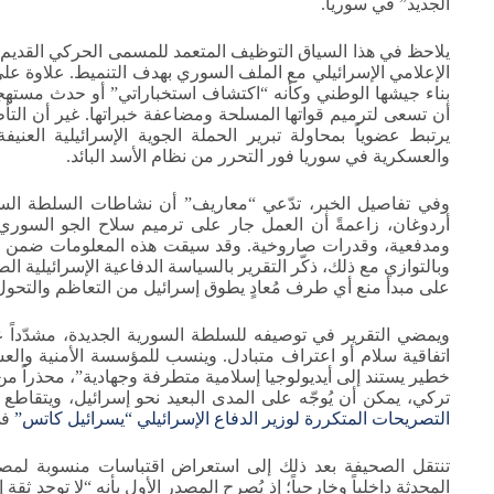
الجديد” في سوريا.
يلاحظ في هذا السياق التوظيف المتعمد للمسمى الحركي القديم
الإعلامي الإسرائيلي مع الملف السوري بهدف التنميط. علاوة عل
بناء جيشها الوطني وكأنه “اكتشاف استخباراتي” أو حدث مستهجن،
أن تسعى لترميم قواتها المسلحة ومضاعفة خبراتها. غير أن التأطير
يرتبط عضوياً بمحاولة تبرير الحملة الجوية الإسرائيلية العن
والعسكرية في سوريا فور التحرر من نظام الأسد البائد.
وفي تفاصيل الخبر، تدّعي “معاريف” أن نشاطات السلطة الس
أردوغان، زاعمةً أن العمل جار على ترميم سلاح الجو السوري
ومدفعية، وقدرات صاروخية. وقد سيقت هذه المعلومات ضمن الس
على مبدأ منع أي طرف مُعادٍ يطوق إسرائيل من التعاظم والتحول 
ويمضي التقرير في توصيفه للسلطة السورية الجديدة، مشدّداً ع
اتفاقية سلام أو اعتراف متبادل. وينسب للمؤسسة الأمنية والعس
خطير يستند إلى أيديولوجيا إسلامية متطرفة وجهادية”، محذراً من 
تركي، يمكن أن يُوجّه على المدى البعيد نحو إسرائيل، ويتقاطع
التصريحات المتكررة لوزير الدفاع الإسرائيلي “يسرائيل كاتس”
في
تنتقل الصحيفة بعد ذلك إلى استعراض اقتباسات منسوبة لمصاد
المحدثة داخلياً وخارجياً؛ إذ يُصرح المصدر الأول بأنه “لا توجد ثق