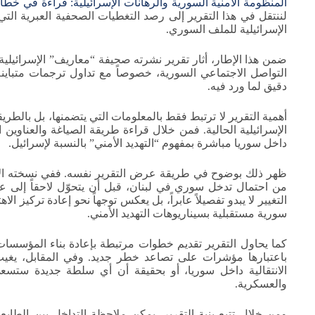
المنظومة الأمنية السورية والرهانات الإسرائيلية: قراءة في خط
لننتقل في هذا التقرير إلى رصد التغطيات الصحفية العبرية الت
الإسرائيلية للملف السوري.
ضمن هذا الإطار، أثار تقرير نشرته صحيفة “معاريف” الإسرائيلية
التواصل الاجتماعي السورية، خصوصاً مع تداول ترجمات متباينة 
دقيق لما ورد فيه.
أهمية التقرير لا ترتبط فقط بالمعلومات التي يتضمنها، بل بالطري
الإسرائيلية الحالية. فمن خلال قراءة طريقة الصياغة والعناو
داخل سوريا مباشرة بمفهوم “التهديد الأمني” بالنسبة لإسرائيل.
ظهر ذلك بوضوح في طريقة عرض التقرير نفسه. ففي نسخته الأو
من احتمال تدخل سوري في لبنان، قبل أن يتحوّل لاحقاً إلى ع
التغيير لا يبدو تفصيلاً عابراً، بل يعكس توجهاً نحو إعادة تركيز ا
سورية مستقبلية بسيناريوهات التهديد الأمني.
كما يحاول التقرير تقديم خطوات مرتبطة بإعادة بناء المؤسسات
باعتبارها مؤشرات على تصاعد خطر جديد. وفي المقابل، يغي
الانتقالية داخل سوريا، أو بحقيقة أن أي سلطة جديدة ستسعى
والعسكرية.
ومن خلال تتبع بنية التقرير، يمكن ملاحظة التداخل بين الطابع 